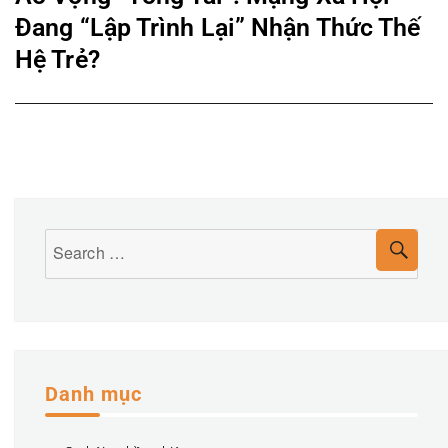
post:
Đang “Lập Trình Lại” Nhận Thức Thế
Hệ Trẻ?
Search
SEA
for:
Danh mục