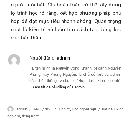
người mới bắt đầu hoàn toàn có thể xây dựng
lộ trình học rõ ràng, kết hợp phương pháp phù
hợp để đạt mục tiêu nhanh chóng. Quan trọng
nhất là kiên trì và luôn tìm cách tạo động lực
cho bản thân.
Người đăng:
admin
Hi, tên mình là Nguyễn Công Khanh, bí danh Nguyễn
Phùng, hay Phùng Nguyễn, là chủ sở hữu và admin
của hệ thống website "Hợp tác kinh doanh".
Xem tất cả bài đăng của admin
Author
admin
Posted
09/08/2025
Categories
Tin tức
,
Học ngoại ngữ
Tags
bat dau
,
kinh
nghiem
,
tieng nhat
on