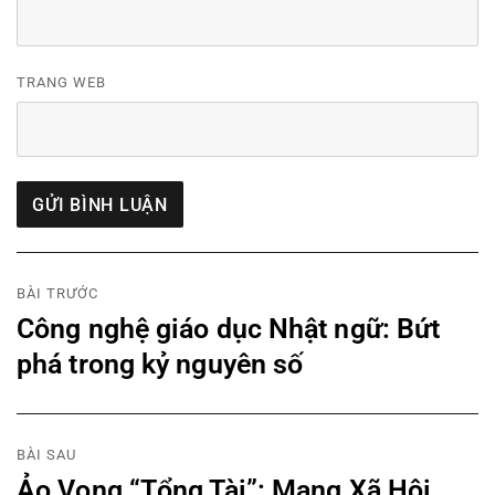
TRANG WEB
Điều
BÀI TRƯỚC
Công nghệ giáo dục Nhật ngữ: Bứt
hướng
Previous
post:
phá trong kỷ nguyên số
bài
viết
BÀI SAU
Ảo Vọng “Tổng Tài”: Mạng Xã Hội
Next