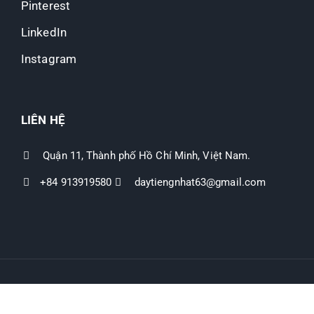
Pinterest
LinkedIn
Instagram
LIÊN HỆ
Quận 11, Thành phố Hồ Chí Minh, Việt Nam.
+84 913919580
daytiengnhat63@gmail.com
Hệ thống website “Đất nền Mỹ Hạnh”
-
Quản lý bởi Phùng
Nguyễn