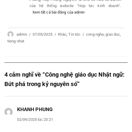
của hệ thống website "Hợp tác kinh doanh".
Xem tất cả bài đăng của admin
Author
admin
Posted
07/05/2025
Categories
Khác
,
Tin tức
Tags
cong nghe
,
giao duc
,
tieng nhat
on
4 cảm nghĩ về “Công nghệ giáo dục Nhật ngữ:
Bứt phá trong kỷ nguyên số”
KHANH PHUNG
viết:
02/09/2025 lúc 23:21