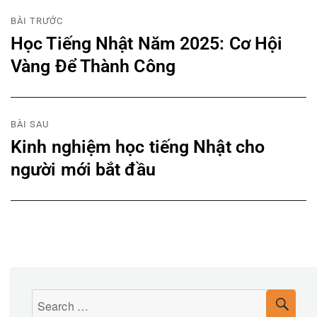
Điều
BÀI TRƯỚC
Học Tiếng Nhật Năm 2025: Cơ Hội
hướng
Previous
post:
Vàng Để Thành Công
bài
viết
BÀI SAU
Kinh nghiệm học tiếng Nhật cho
Next
post:
người mới bắt đầu
Search
SEA