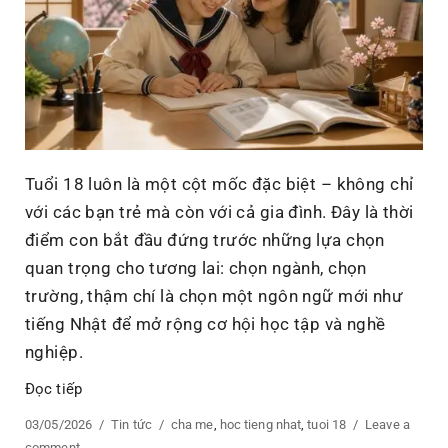
tinh
thần
học
hỏi
khi
về
già
Tuổi 18 luôn là một cột mốc đặc biệt – không chỉ
với các bạn trẻ mà còn với cả gia đình. Đây là thời
điểm con bắt đầu đứng trước những lựa chọn
quan trọng cho tương lai: chọn ngành, chọn
trường, thậm chí là chọn một ngôn ngữ mới như
tiếng Nhật để mở rộng cơ hội học tập và nghề
nghiệp.
Đọc tiếp
“Tuổi 18 và hành trình học tiếng Nhật: Đồng hành đúng 
Posted
03/05/2026
Categories
Tin tức
Tags
cha me
,
hoc tieng nhat
,
tuoi 18
Leave a
on
comment
on