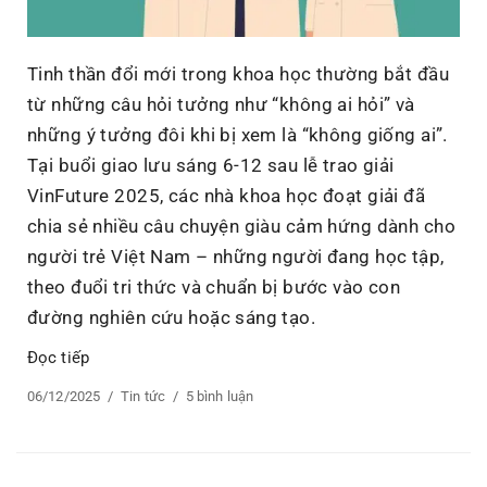
Tinh thần đổi mới trong khoa học thường bắt đầu
từ những câu hỏi tưởng như “không ai hỏi” và
những ý tưởng đôi khi bị xem là “không giống ai”.
Tại buổi giao lưu sáng 6-12 sau lễ trao giải
VinFuture 2025, các nhà khoa học đoạt giải đã
chia sẻ nhiều câu chuyện giàu cảm hứng dành cho
người trẻ Việt Nam – những người đang học tập,
theo đuổi tri thức và chuẩn bị bước vào con
đường nghiên cứu hoặc sáng tạo.
Đọc tiếp
“Dám theo đuổi ý tưởng khác biệt – Thông điệp truyề
Posted
06/12/2025
Categories
Tin tức
5 bình luận
ở
on
Dám
theo
đuổi