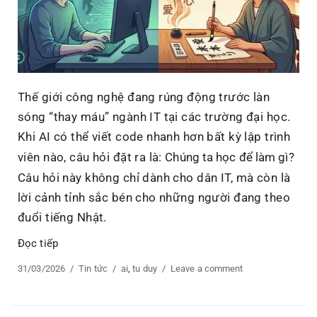
giới
Thế giới công nghệ đang rúng động trước làn
sóng “thay máu” ngành IT tại các trường đại học.
Khi AI có thể viết code nhanh hơn bất kỳ lập trình
viên nào, câu hỏi đặt ra là:
Chúng ta học để làm gì?
Câu hỏi này không chỉ dành cho dân IT, mà còn là
lời cảnh tỉnh sắc bén cho những người đang theo
đuổi tiếng Nhật.
Đọc tiếp
“Từ “Thợ Code” Đến “Thợ Nhật”: Đừng Để AI Thay Thế
Posted
31/03/2026
Categories
Tin tức
Tags
ai
,
tu duy
Leave a comment
on
on
Từ
“Thợ