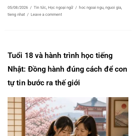
Posted
05/08/2026
Categories
Tin tức
,
Học ngoại ngữ
Tags
hoc ngoai ngu
,
nguoi gia
,
on
tieng nhat
Leave a comment
on
Học
tiếng
Nhật
không
chỉ
Tuổi 18 và hành trình học tiếng
để
giao
Nhật: Đồng hành đúng cách để con
tiếp:
Một
tự tin bước ra thế giới
cách
rèn
luyện
trí
não
và
duy
trì