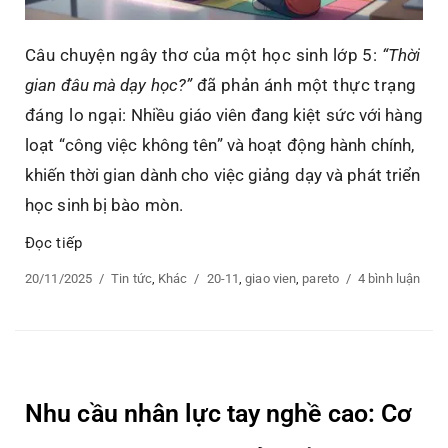
Câu chuyện ngây thơ của một học sinh lớp 5:
“Thời
gian đâu mà dạy học?”
đã phản ánh một thực trạng
đáng lo ngại:
Nhiều giáo viên đang kiệt sức với hàng
loạt “công việc không tên” và hoạt động hành chính,
khiến thời gian dành cho việc giảng dạy và phát triển
học sinh bị bào mòn.
Đọc tiếp
“Nguyên Tắc 80/20 Trong Giáo Dục: Giải Phóng Thầy 
Posted
20/11/2025
Categories
Tin tức
,
Khác
Tags
20-11
,
giao vien
,
pareto
4 bình luận
ở
on
Ngu
Tắc
80/2
Tron
Giáo
Nhu cầu nhân lực tay nghề cao: Cơ
Dục:
Giải