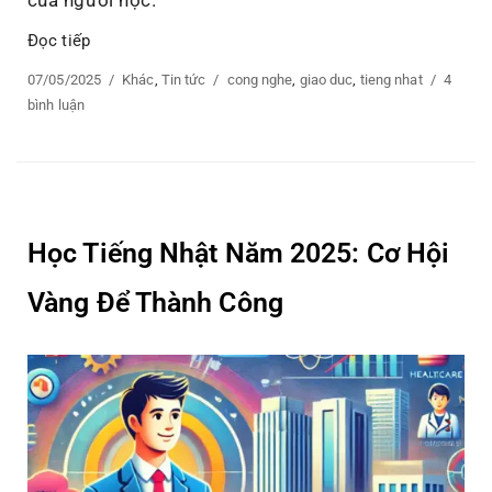
của người học.
Đọc tiếp
“Công nghệ giáo dục Nhật ngữ: Bứt phá trong kỷ nguy
Posted
07/05/2025
Categories
Khác
,
Tin tức
Tags
cong nghe
,
giao duc
,
tieng nhat
4
on
bình luận
ở
Công
nghệ
giáo
dục
Nhật
Học Tiếng Nhật Năm 2025: Cơ Hội
ngữ:
Bứt
Vàng Để Thành Công
phá
trong
kỷ
nguyên
số