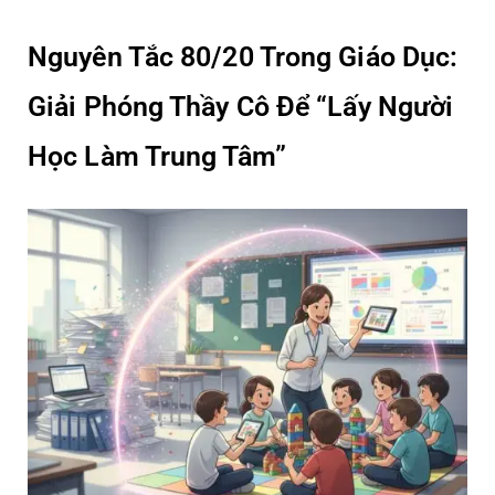
ý
tưởng
Nguyên Tắc 80/20 Trong Giáo Dục:
khác
biệt
Giải Phóng Thầy Cô Để “Lấy Người
–
Thông
Học Làm Trung Tâm”
điệp
truyền
cảm
hứng
từ
các
nhà
khoa
học
VinFuture
2025