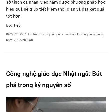
sở thích cá nhân, việc nắm được phương pháp học
hiệu quả sẽ giúp tiết kiệm thời gian và đạt kết quả
tốt hơn.
Đọc tiếp
“Kinh nghiệm học tiếng Nhật cho người mới bắt đầu”
Posted
09/08/2025
Categories
Tin tức
,
Học ngoại ngữ
Tags
bat dau
,
kinh nghiem
,
tieng
on
nhat
2 bình luận
ở
Kinh
nghiệm
học
tiếng
Nhật
Công nghệ giáo dục Nhật ngữ: Bứt
cho
người
phá trong kỷ nguyên số
mới
bắt
đầu