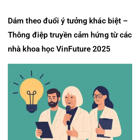
Code”
Đến
“Thợ
Dám theo đuổi ý tưởng khác biệt –
Nhật”:
Đừng
Thông điệp truyền cảm hứng từ các
Để
AI
nhà khoa học VinFuture 2025
Thay
Thế
Bản
Sắc
Của
Bạn!