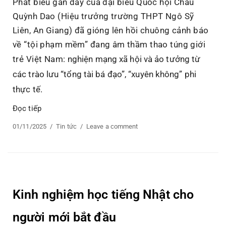
Phát biểu gần đây của đại biểu Quốc hội Châu
Quỳnh Dao (Hiệu trưởng trường THPT Ngô Sỹ
Liên, An Giang) đã gióng lên hồi chuông cảnh báo
về “tội phạm mềm” đang âm thầm thao túng giới
trẻ Việt Nam:
nghiện mạng xã hội và ảo tưởng từ
các trào lưu “tổng tài bá đạo”, “xuyên không” phi
thực tế.
Đọc tiếp
“Ảo Vọng “Tổng Tài”: Mạng Xã Hội Đang “Lập Trình Lạ
Posted
01/11/2025
Categories
Tin tức
Leave a comment
on
on
Ảo
Vọng
“Tổng
Tài”:
Mạng
Kinh nghiệm học tiếng Nhật cho
Xã
Hội
người mới bắt đầu
Đang