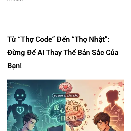
Tuổi
18
và
hành
trình
Từ “Thợ Code” Đến “Thợ Nhật”:
học
tiếng
Đừng Để AI Thay Thế Bản Sắc Của
Nhật:
Đồng
Bạn!
hành
đúng
cách
để
con
tự
tin
bước
ra
thế