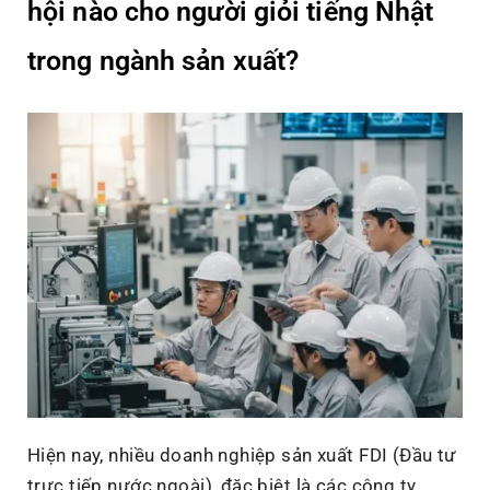
hội nào cho người giỏi tiếng Nhật
Phó
Thầ
trong ngành sản xuất?
Cô
Để
“Lấy
Ngườ
Học
Làm
Trun
Tâm
Hiện nay, nhiều doanh nghiệp sản xuất FDI (Đầu tư
trực tiếp nước ngoài), đặc biệt là các công ty