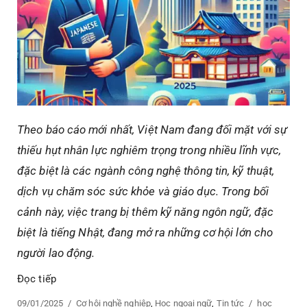
Theo báo cáo mới nhất, Việt Nam đang đối mặt với sự
thiếu hụt nhân lực nghiêm trọng trong nhiều lĩnh vực,
đặc biệt là các ngành
công nghệ thông tin
,
kỹ thuật
,
dịch vụ chăm sóc sức khỏe
và
giáo dục
. Trong bối
cảnh này, việc trang bị thêm kỹ năng ngôn ngữ, đặc
biệt là
tiếng Nhật
, đang mở ra những cơ hội lớn cho
người lao động.
Đọc tiếp
“Học Tiếng Nhật Năm 2025: Cơ Hội Vàng Để Thành C
Posted
09/01/2025
Categories
Cơ hội nghề nghiệp
,
Học ngoại ngữ
,
Tin tức
Tags
hoc