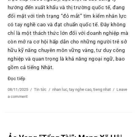
hướng đến xuất khẩu và thị trường quốc tế, đang
đối mặt với tình trạng “đỏ mắt” tìm kiếm nhân lực
có tay nghề cao và đạt chuẩn quốc tế. Đây không
chỉ là một thách thức lớn đối với doanh nghiệp mà
còn mở ra cơ hội hấp dẫn cho những người trẻ sở
hữu kỹ năng chuyên môn vững vàng, tư duy công
nghiệp và quan trọng là khả năng ngoại ngữ, bao
gồm cả tiếng Nhật.
Đọc tiếp
“Nhu cầu nhân lực tay nghề cao: Cơ hội nào cho người 
Posted
08/11/2025
Categories
Tin tức
Tags
nhan luc
,
tay nghe cao
,
tieng nhat
Leave
on
a comment
on
Nhu
cầu
nhân
lực
tay