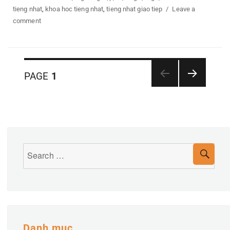
on
tieng nhat
,
khoa hoc tieng nhat
,
tieng nhat giao tiep
Leave a
comment
on
Học
Tiếng
Nhật
Năm
PAGE
1
2025:
Phân
NEXT
Cơ
PAGE
trang
Hội
Vàng
bài
Để
Thành
viết
Search
SEA
Công
for:
Danh mục