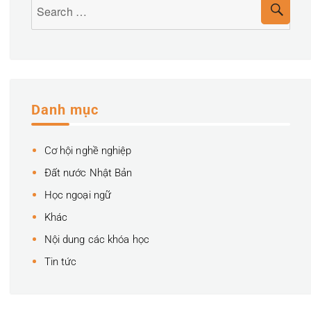
Search
SEA
CON
for:
NGƯỜI
NHẬT
BẢN
(phần
1)
Danh mục
Cơ hội nghề nghiệp
Đất nước Nhật Bản
Học ngoại ngữ
Khác
Nội dung các khóa học
Tin tức