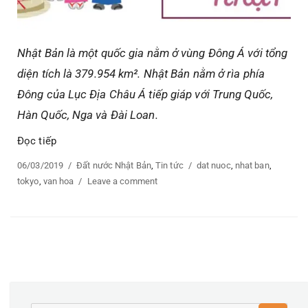
Nhật Bản là một quốc gia nằm ở vùng Đông Á với tổng
diện tích là 379.954 km². Nhật Bản nằm ở rìa phía
Đông của Lục Địa Châu Á tiếp giáp với Trung Quốc,
Hàn Quốc, Nga và Đài Loan.
Đọc tiếp
“TÌM HIỂU VỀ ĐẤT NƯỚC, VĂN HÓA VÀ CON NGƯỜI N
Posted
06/03/2019
Categories
Đất nước Nhật Bản
,
Tin tức
Tags
dat nuoc
,
nhat ban
,
on
tokyo
,
van hoa
Leave a comment
on
TÌM
HIỂU
VỀ
ĐẤT
NƯỚC,
VĂN
HÓA
VÀ