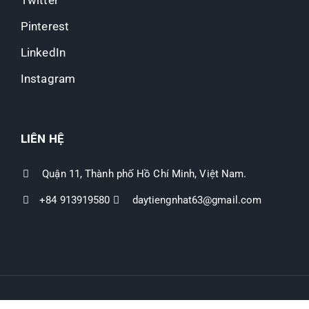
Twitter
Pinterest
LinkedIn
Instagram
LIÊN HỆ
Quận 11, Thành phố Hồ Chí Minh, Việt Nam.
+84 913919580
daytiengnhat63@gmail.com
Hệ thống website “Đất nền Mỹ Hạnh”
-
Quản lý bởi Phùng